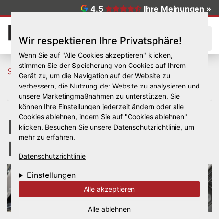
Direkt zum Inhalt
4.5
Ihre Meinungen »
☰
Wir respektieren Ihre Privatsphäre!
Wenn Sie auf "Alle Cookies akzeptieren" klicken,
stimmen Sie der Speicherung von Cookies auf Ihrem
Startseite
Unsere Services rund um Auto & Reifen
Gerät zu, um die Navigation auf der Website zu
Professionelle Räderwäsche
verbessern, die Nutzung der Website zu analysieren und
unsere Marketingmaßnahmen zu unterstützen. Sie
können Ihre Einstellungen jederzeit ändern oder alle
Cookies ablehnen, indem Sie auf "Cookies ablehnen"
Professionelle
klicken. Besuchen Sie unsere Datenschutzrichtlinie, um
mehr zu erfahren.
Räderwäsche
Datenschutzrichtlinie
Einstellungen
Alle akzeptieren
Alle ablehnen