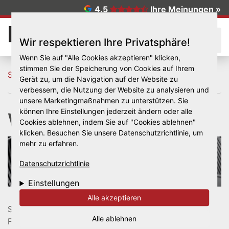
Direkt zum Inhalt
4.5
Ihre Meinungen »
☰
Wir respektieren Ihre Privatsphäre!
Wenn Sie auf "Alle Cookies akzeptieren" klicken,
stimmen Sie der Speicherung von Cookies auf Ihrem
Startseite
Reifen
Winterreifen
Gerät zu, um die Navigation auf der Website zu
verbessern, die Nutzung der Website zu analysieren und
unsere Marketingmaßnahmen zu unterstützen. Sie
können Ihre Einstellungen jederzeit ändern oder alle
Winterreifen
Cookies ablehnen, indem Sie auf "Cookies ablehnen"
klicken. Besuchen Sie unsere Datenschutzrichtlinie, um
mehr zu erfahren.
Datenschutzrichtlinie
Einstellungen
Alle akzeptieren
Schneebedeckte, vereiste oder einfach nur nasse
Alle ablehnen
Fahrbahnen bei geringen Außentemperaturen lassen